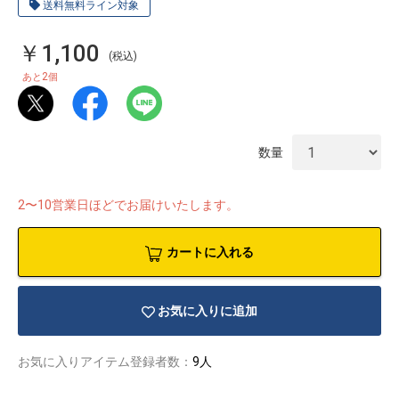
送料無料ライン対象
￥1,100
(税込)
2
あと
個
数量
2〜10営業日ほどでお届けいたします。
カートに入れる
お気に入りに追加
物園
イラストレ
アダルトグ
ーター
ッズ
お気に入りアイテム登録者数：
9人