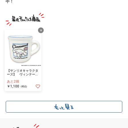
中！
×
【サンリオキャラクタ
ーズ】 ヴィンテージ
レトロ ホーロー風マ
あと2個
グカップ シナモロー
ル
￥1,100
(税込)