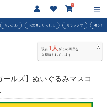
0
ちいかわ
お文具といっしょ
リラックマ
モンチ
×
1人
現在
がこの商品を
入荷待ちしています
ガールズ】ぬいぐるみマスコ
ス