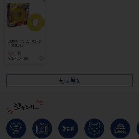
刀の鍔（つば）リング
「名亀刀」
あと1個
￥2,750
(税込)