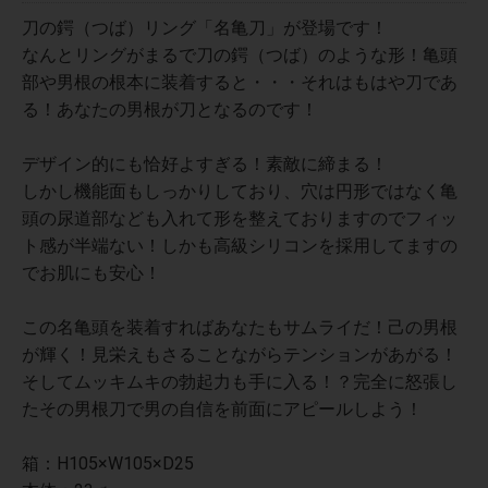
刀の鍔（つば）リング「名亀刀」が登場です！
なんとリングがまるで刀の鍔（つば）のような形！亀頭
部や男根の根本に装着すると・・・それはもはや刀であ
る！あなたの男根が刀となるのです！
デザイン的にも恰好よすぎる！素敵に締まる！
しかし機能面もしっかりしており、穴は円形ではなく亀
頭の尿道部なども入れて形を整えておりますのでフィッ
ト感が半端ない！しかも高級シリコンを採用してますの
でお肌にも安心！
この名亀頭を装着すればあなたもサムライだ！己の男根
が輝く！見栄えもさることながらテンションがあがる！
そしてムッキムキの勃起力も手に入る！？完全に怒張し
たその男根刀で男の自信を前面にアピールしよう！
箱：H105×W105×D25