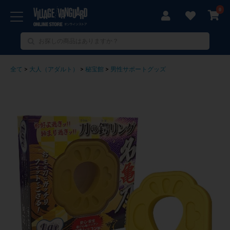
0
全て
>
大人（アダルト）
>
秘宝館
>
男性サポートグッズ