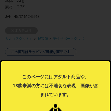
本体：23ｇ
素材：TPE
JAN
4573161245963
関連カテゴリ
大人（アダルト）
＞
秘宝館
＞
男性サポートグッズ
この商品はラッピング可能な商品です
ラッピング不可商品とラッピング可能商品を同時注文した場合、ラ
ッピングするを選択することはできません。
ラッピングするを選択したい場合は注文を分けてご注文ください。
このページにはアダルト商品や、
ラッピングについて
？
18歳未満の方には不適切な表現、画像が含
まれています。