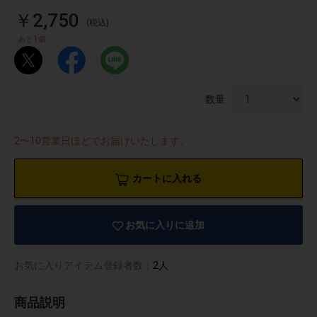
￥2,750
(税込)
1
あと
個
数量
2〜10営業日ほどでお届けいたします。
カートに入れる
お気に入りに追加
物園
イラストレ
アダルトグ
ーター
ッズ
お気に入りアイテム登録者数：
2人
商品説明