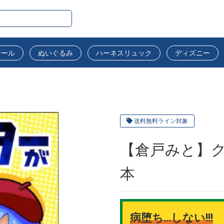
シール
ぬいぐるみ
ハーネスリュック
ディズニー
送料無料ライン対象
【倉戸みと】
本
病堕ち…しない!!!