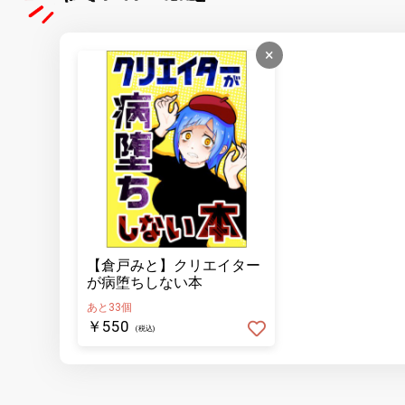
×
【倉戸みと】クリエイター
が病堕ちしない本
あと33個
￥550
(税込)