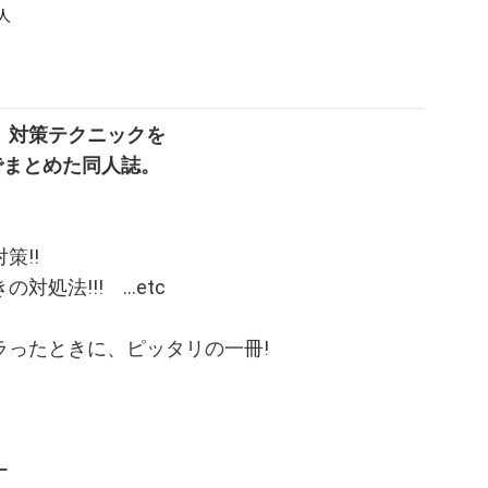
人
」対策テクニックを
でまとめた同人誌。
策!!
法!!! ...etc
ラったときに、ピッタリの一冊!
ー