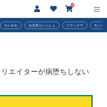
0
ちいかわ
お文具といっしょ
リラックマ
モンチ
クリエイターが病堕ちしない