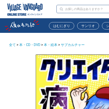
はむにぎり
サンリオ
全て
>
本・CD・DVD
>
本・絵本
>
サブカルチャー