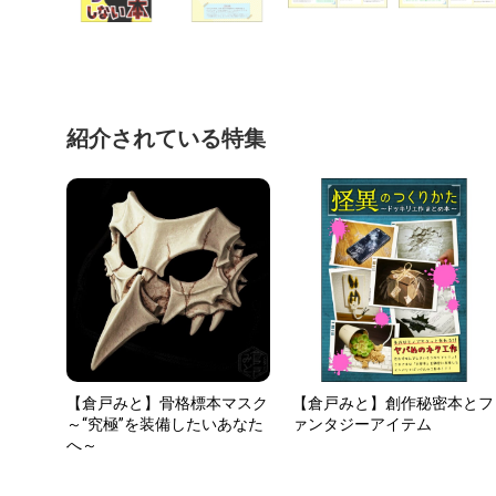
紹介されている特集
【倉戸みと】骨格標本マスク
【倉戸みと】創作秘密本とフ
～“究極”を装備したいあなた
ァンタジーアイテム
へ～