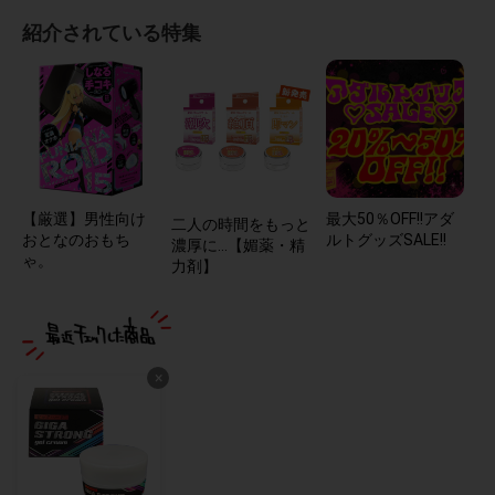
紹介されている特集
【厳選】男性向け
最大50％OFF!!アダ
二人の時間をもっと
おとなのおもち
ルトグッズSALE!!
濃厚に…【媚薬・精
ゃ。
力剤】
×