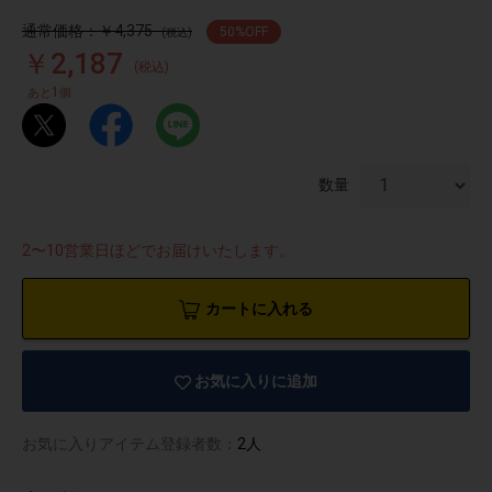
通常価格：￥4,375
50
%OFF
(税込)
￥2,187
(税込)
1
あと
個
数量
2〜10営業日ほどでお届けいたします。
カートに入れる
お気に入りに追加
物園
イラストレ
アダルトグ
ーター
ッズ
お気に入りアイテム登録者数：
2人