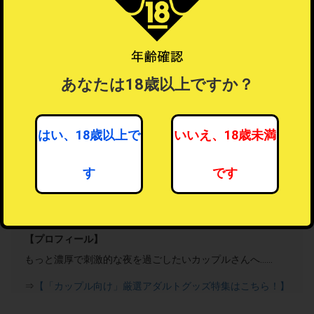
あなたは18歳以上ですか？
カップル向けアダルトグッズ
はい、18歳以上で
いいえ、18歳未満
0人がフォロー中
フォローする
す
です
フォロー機能とは？
？
最新情報をメールでお知らせします。
【プロフィール】
もっと濃厚で刺激的な夜を過ごしたいカップルさんへ……
⇒
【「カップル向け」厳選アダルトグッズ特集はこちら！】