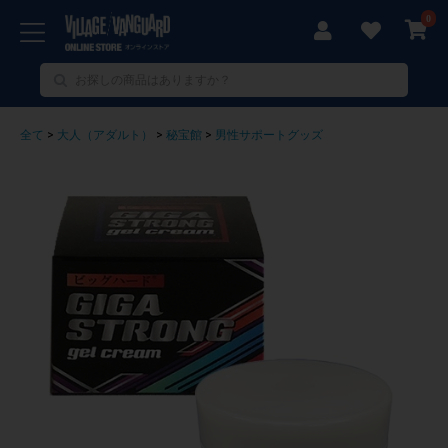
0
全て
>
大人（アダルト）
>
秘宝館
>
男性サポートグッズ