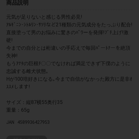
商品説明
元気が足りないと感じる男性必見!
ｱﾙｷﾞﾆﾝ･ｼﾄﾙﾘﾝ･ｻｿﾘなど21種類の元気成分をたっぷり配合!
直接塗って男のお悩みに驚きのﾊﾟﾜーを発揮!ﾌﾞﾁ上げ!激
硬!
今までの自分とは桁違いの手応えで毎回ﾊﾟーﾄﾅーを絶頂
失神!
もうｱﾅﾀの巨根ﾁ〇〇でなければ満足できず下僕のように
忠誠する雌犬状態｡
Hが100培好きになる｡今まで自信がなかった殿方に是非ｵ
ｽｽﾒします!
サイズ：縦87横55奥行35
重量：65g
JAN
4589936427953