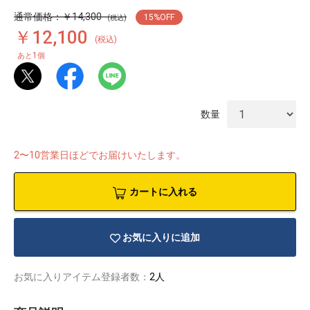
通常価格：￥14,300
15
%OFF
(税込)
￥12,100
(税込)
1
あと
個
数量
2〜10営業日ほどでお届けいたします。
カートに入れる
お気に入りに追加
物園
イラストレ
アダルトグ
ーター
ッズ
お気に入りアイテム登録者数：
2人