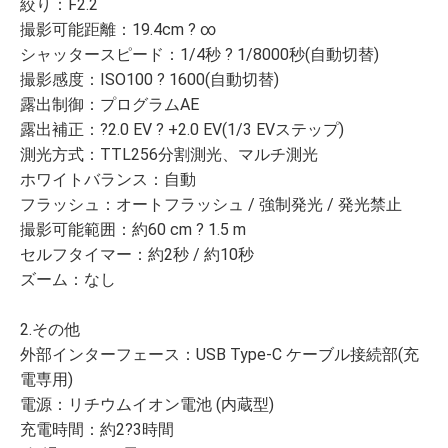
絞り：F2.2
撮影可能距離：19.4cm ? ∞
シャッタースピード：1/4秒 ? 1/8000秒(自動切替)
撮影感度：ISO100 ? 1600(自動切替)
露出制御：プログラムAE
露出補正：?2.0 EV ? +2.0 EV(1/3 EVステップ)
測光方式：TTL256分割測光、マルチ測光
ホワイトバランス：自動
フラッシュ：オートフラッシュ / 強制発光 / 発光禁止
撮影可能範囲：約60 cm ? 1.5 m
セルフタイマー：約2秒 / 約10秒
ズーム：なし
2.その他
外部インターフェース：USB Type-C ケーブル接続部(充
電専用)
電源：リチウムイオン電池 (内蔵型)
充電時間：約2?3時間