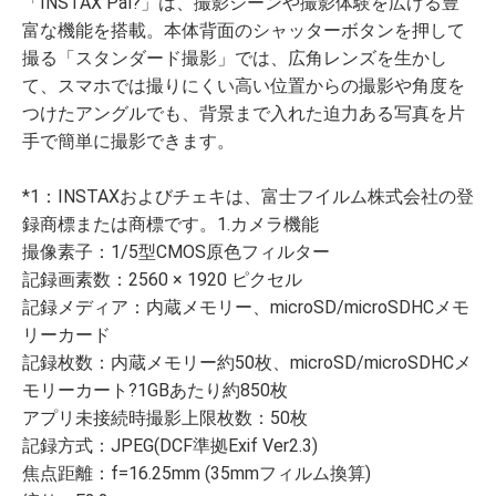
「INSTAX Pal?」は、撮影シーンや撮影体験を広げる豊
富な機能を搭載。本体背面のシャッターボタンを押して
撮る「スタンダード撮影」では、広角レンズを生かし
て、スマホでは撮りにくい高い位置からの撮影や角度を
つけたアングルでも、背景まで入れた迫力ある写真を片
手で簡単に撮影できます。
*1：INSTAXおよびチェキは、富士フイルム株式会社の登
録商標または商標です。1.カメラ機能
撮像素子：1/5型CMOS原色フィルター
記録画素数：2560 × 1920 ピクセル
記録メディア：内蔵メモリー、microSD/microSDHCメモ
リーカード
記録枚数：内蔵メモリー約50枚、microSD/microSDHCメ
モリーカート?1GBあたり約850枚
アプリ未接続時撮影上限枚数：50枚
記録方式：JPEG(DCF準拠Exif Ver2.3)
焦点距離：f=16.25mm (35mmフィルム換算)