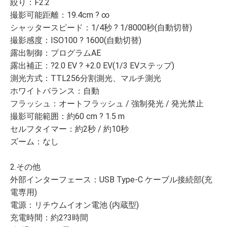
絞り：F2.2
撮影可能距離：19.4cm ? ∞
シャッタースピード：1/4秒 ? 1/8000秒(自動切替)
撮影感度：ISO100 ? 1600(自動切替)
露出制御：プログラムAE
露出補正：?2.0 EV ? +2.0 EV(1/3 EVステップ)
測光方式：TTL256分割測光、マルチ測光
ホワイトバランス：自動
フラッシュ：オートフラッシュ / 強制発光 / 発光禁止
撮影可能範囲：約60 cm ? 1.5 m
セルフタイマー：約2秒 / 約10秒
ズーム：なし
2.その他
外部インターフェース：USB Type-C ケーブル接続部(充
電専用)
電源：リチウムイオン電池 (内蔵型)
充電時間：約2?3時間