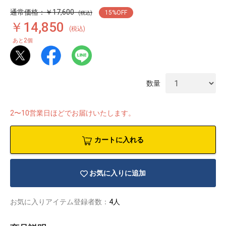
通常価格：￥17,600
15
%OFF
(税込)
￥14,850
(税込)
2
あと
個
数量
2〜10営業日ほどでお届けいたします。
カートに入れる
お気に入りに追加
物園
イラストレ
アダルトグ
ーター
ッズ
お気に入りアイテム登録者数：
4人