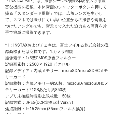
「INSTAX Pal?」は、撮影シーンや撮影体験を広げる豊
富な機能を搭載。本体背面のシャッターボタンを押して
撮る「スタンダード撮影」では、広角レンズを生かし
て、スマホでは撮りにくい高い位置からの撮影や角度を
つけたアングルでも、背景まで入れた迫力ある写真を片
手で簡単に撮影できます。
*1：INSTAXおよびチェキは、富士フイルム株式会社の登
録商標または商標です。1.カメラ機能
撮像素子：1/5型CMOS原色フィルター
記録画素数：2560 × 1920 ピクセル
記録メディア：内蔵メモリー、microSD/microSDHCメモ
リーカード
記録枚数：内蔵メモリー約50枚、microSD/microSDHCメ
モリーカート?1GBあたり約850枚
アプリ未接続時撮影上限枚数：50枚
記録方式：JPEG(DCF準拠Exif Ver2.3)
焦点距離：f=16.25mm (35mmフィルム換算)