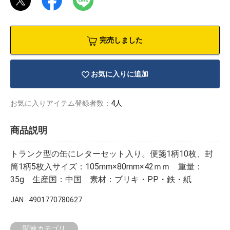
完売しました
お気に入りに追加
お気に入りアイテム登録者数：
4人
商品説明
トランク型の缶にレターセット入り。便箋1柄10枚、封
筒1柄5枚入サイズ：105mm×80mm×42ｍｍ 重量：
35g 生産国：中国 素材：ブリキ・PP・鉄・紙
物園
イラストレ
アダルトグ
ーター
ッズ
JAN
4901770780627
関連カテゴリ