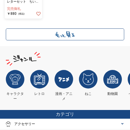
レターセット ちいか
わ
完売御礼
￥880
(税込)
キャラクタ
レトロ
漫画・アニ
ねこ
動物園
ー
メ
カテゴリ
アクセサリー