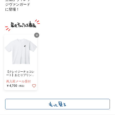
ジヴァンガード
に登場！
×
【クレイジーチョコレ
ート】おとりプリント
Tシャツ カカオマング
再入荷メール受付
ース WH（XLサイズ）
￥4,700
(税込)