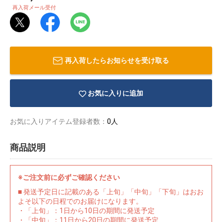
再入荷メール受付
再入荷したらお知らせを受け取る
お気に入りに追加
お気に入りアイテム登録者数：
0人
商品説明
物園
イラストレ
アダルトグ
※ご注文前に必ずご確認ください
ーター
ッズ
■ 発送予定日に記載のある「上旬」「中旬」「下旬」はおお
よそ以下の日程でのお届けになります。
・「上旬」：1日から10日の期間に発送予定
・「中旬」：11日から20日の期間に発送予定