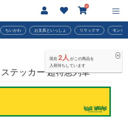
0
ちいかわ
お文具といっしょ
リラックマ
モンチ
×
2人
現在
がこの商品を
入荷待ちしています
ステッカー 超特急列車