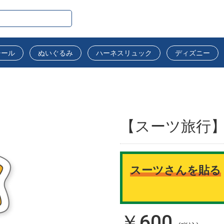
シール
ぬいぐるみ
ハーネスリュック
ディズニー
【スーツ旅行】
スーツさんを貼る
￥600