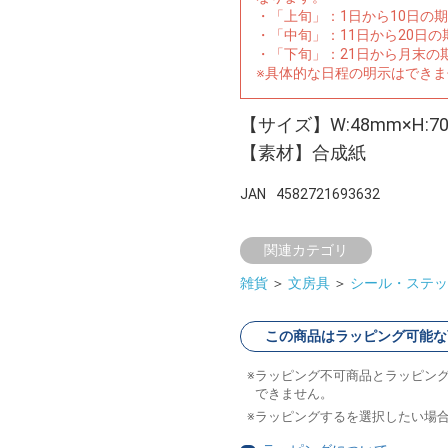
・「上旬」：1日から10日の
・「中旬」：11日から20日
・「下旬」：21日から月末の
※具体的な日程の明示はでき
【サイズ】W:48mm×H:7
【素材】合成紙
JAN
4582721693632
関連カテゴリ
雑貨
＞
文房具
＞
シール・ステッ
この商品はラッピング可能な
ラッピング不可商品とラッピン
できません。
ラッピングするを選択したい場