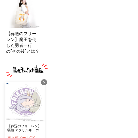
【葬送のフリー
レン】魔王を倒
した勇者一行
の"その後"とは？
×
【葬送のフリーレン】
寝相 アクリルキーホル
ダーver.2 01
再入荷メール受付