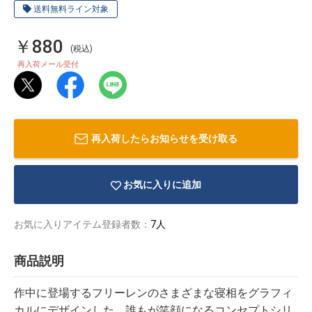
送料無料ライン対象
￥880
(税込)
再入荷メール受付
再入荷したらお知らせを受け取る
お気に入りに追加
お気に入りアイテム登録者数：
7人
物園
イラストレ
アダルトグ
商品説明
ーター
ッズ
作中に登場するフリーレンのさまざまな寝相をグラフィ
カルにデザインした、誰もが笑顔になるコンセプトシリ