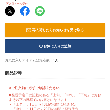
再入荷メール受付
再入荷したらお知らせを受け取る
お気に入りに追加
お気に入りアイテム登録者数：
1人
商品説明
物園
イラストレ
アダルトグ
※ご注文前に必ずご確認ください
ーター
ッズ
■ 発送予定日に記載のある「上旬」「中旬」「下旬」はおお
よそ以下の日程でのお届けになります。
・「上旬」：1日から10日の期間に発送予定
・「中旬」：11日から20日の期間に発送予定