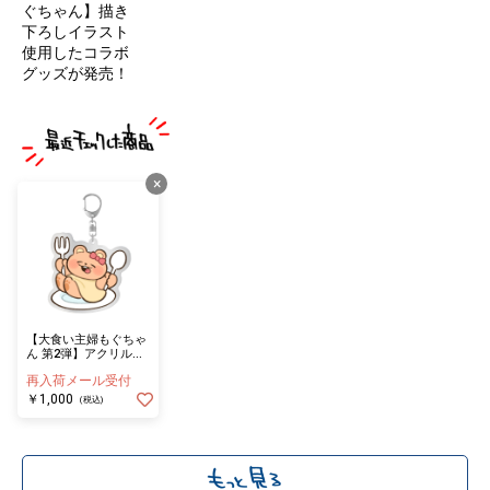
ぐちゃん】描き
下ろしイラスト
使用したコラボ
グッズが発売！
×
【大食い主婦もぐちゃ
ん 第2弾】アクリルキ
ーホルダー いただきま
再入荷メール受付
す！
￥1,000
(税込)