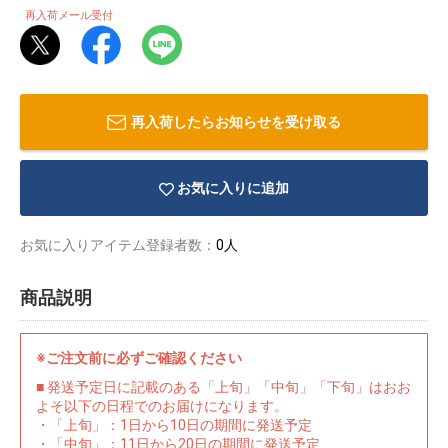
再入荷メール受付
再入荷したらお知らせを受け取る
お気に入りに追加
お気に入りアイテム登録者数：
0人
商品説明
物園
イラストレ
アダルトグ
※ご注文前に必ずご確認ください
ーター
ッズ
■ 発送予定日に記載のある「上旬」「中旬」「下旬」はおお
よそ以下の日程でのお届けになります。
・「上旬」：1日から10日の期間に発送予定
・「中旬」：11日から20日の期間に発送予定