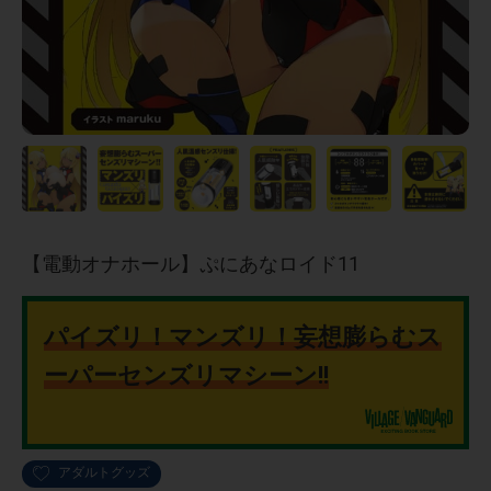
【電動オナホール】ぷにあなロイド11
パイズリ！マンズリ！妄想膨らむス
ーパーセンズリマシーン!!
アダルトグッズ