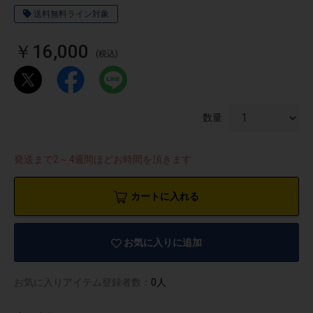
送料無料ライン対象
￥16,000
(税込)
数量
発送まで2～4週間ほどお時間を頂きます
カートに入れる
物園
イラストレ
アダルトグ
お気に入りに追加
ーター
ッズ
お気に入りアイテム登録者数：
0人