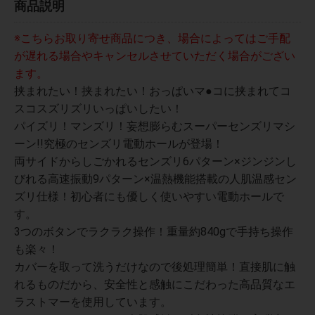
商品説明
※こちらお取り寄せ商品につき、場合によってはご手配
が遅れる場合やキャンセルさせていただく場合がござい
ます。
挟まれたい！挟まれたい！おっぱいマ●コに挟まれてコ
スコスズリズリいっぱいしたい！
パイズリ！マンズリ！妄想膨らむスーパーセンズリマシ
ーン!!究極のセンズリ電動ホールが登場！
両サイドからしごかれるセンズリ6パターン×ジンジンし
びれる高速振動9パターン×温熱機能搭載の人肌温感セン
ズリ仕様！初心者にも優しく使いやすい電動ホールで
す。
3つのボタンでラクラク操作！重量約840gで手持ち操作
も楽々！
カバーを取って洗うだけなので後処理簡単！直接肌に触
れるものだから、安全性と感触にこだわった高品質なエ
ラストマーを使用しています。