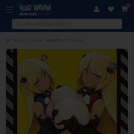
0
全て
>
大人（アダルト）
>
秘宝館
>
オナホール