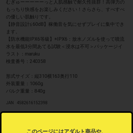
むぎゅーーーーーっと人肌感触で耐久性抜群！高弾力の
もっちり快感をお楽しみください！さらさら、すべすべ
の優しい肌触りです。
【静音設計≦60dB】稼働音を気にせずプレイに集中でき
ます。
【防水機能IPX6等級】※IPX6：放水ノズルを使って噴流
水を最低3分間あてる試験＜浸水は不可＞パッケージイ
ラスト：maruku
検査番号：240358
形式サイズ：縦310横163奥行110
外装重量：1060g
バルク重量：840g
JAN
4582616152398
関連カテゴリ
大人（アダルト）
＞
秘宝館
＞
新商品
このページにはアダルト商品や、