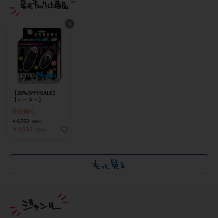
×
【20%OFF!!SALE】
【ローター】
nemo:Nyokki BLACK
完売御礼
￥6,752
(税込)
￥4,910
(税込)