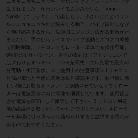
ニョキニョキニョッキ！かわいすぎるピストンバイブが
生まれました。かわいいイモムシみたいな「nemo：
Nyokki（ニョッキ）」で楽しもう。小さいけれどパワフ
ルにニョキニョキ伸び縮みする動作。バイブ振動しなが
ら伸び縮みするから、広範囲にジンジン広がる刺激がた
まらない。手のひらサイズでバイブ振動とズコズコ摩擦
で同時刺激。リモコンでもローター単体でも操作可能。
8種類の動作パターン。本体の表面はソフトシリコンで
肌ざわりもすべすべ。・USB充電式・フル充電で最大40
分可動・生活防水。≪ご使用上の注意事項≫1:リモコン
付属の電池と予備の電池は動作確認用です。お早目に新
しい物にお取替え下さい。2:振動させていなくてもロー
ターは電波受信の為に電池を消費しています。使用後は
必ず電源をOFFにして保管して下さい。3:リモコン用電
池の絶縁体を取り外してからご使用ください。4:ロータ
ーを無理に引っ張ったり縮めたりすると故障する恐れが
あるのでおやめください。