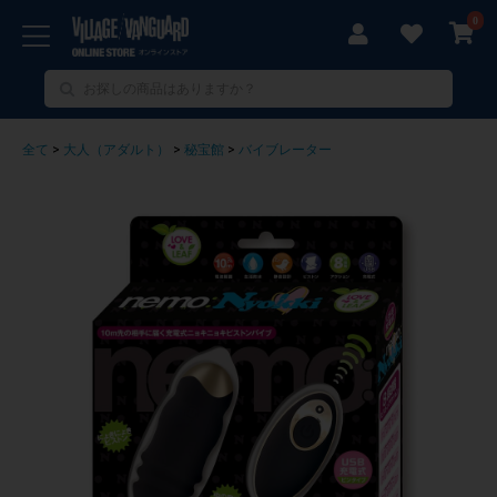
0
全て
>
大人（アダルト）
>
秘宝館
>
バイブレーター