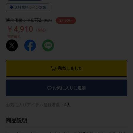
送料無料ライン対象
通常価格：￥6,752
27
%OFF
(税込)
￥4,910
(税込)
完売御礼
完売しました
お気に入りに追加
お気に入りアイテム登録者数：
4人
物園
イラストレ
アダルトグ
ーター
ッズ
商品説明