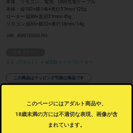
本体、リモコン、電池、USB充電ケーブル
本体：縦182×横146×奥行37mm/125g
ローター:縦88×直径31mm/45g、
リモコン:縦65×横32×奥行18mm/14g
JAN
4589725826769
関連カテゴリ
大人（アダルト）
＞
秘宝館
＞
バイブレーター
この商品はラッピング可能な商品です
ラッピング不可商品とラッピング可能商品を同時注文した場合、ラ
ッピングするを選択することはできません。
ラッピングするを選択したい場合は注文を分けてご注文ください。
このページにはアダルト商品や、
ラッピングについて
？
18歳未満の方には不適切な表現、画像が含
まれています。