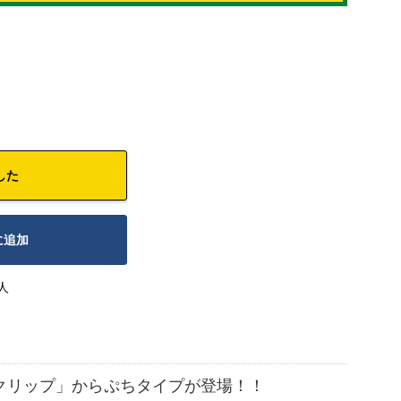
した
に追加
人
クリップ」からぷちタイプが登場！！