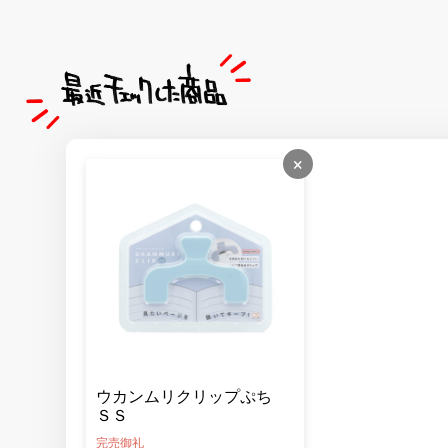
×
ウカンムリクリップぷち
ＳＳ
完売御礼