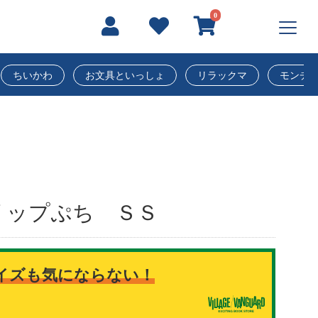
0
ちいかわ
お文具といっしょ
リラックマ
モンチ
リップぷち ＳＳ
サイズも気にならない！