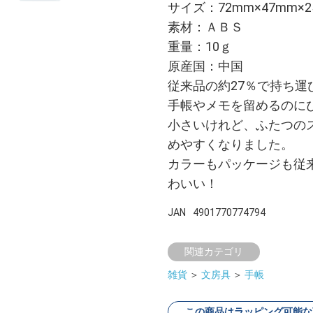
サイズ：72mm×47mm×2
素材：ＡＢＳ
重量：10ｇ
原産国：中国
従来品の約27％で持ち運
手帳やメモを留めるのに
小さいけれど、ふたつの
めやすくなりました。
カラーもパッケージも従
わいい！
JAN
4901770774794
関連カテゴリ
雑貨
＞
文房具
＞
手帳
この商品はラッピング可能な