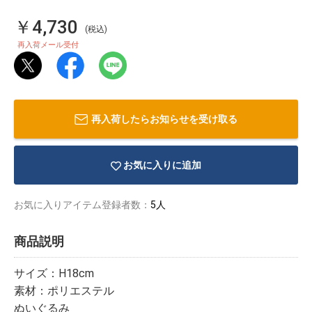
￥4,730
(税込)
再入荷メール受付
再入荷したらお知らせを受け取る
お気に入りに追加
お気に入りアイテム登録者数：
5人
商品説明
物園
イラストレ
アダルトグ
ーター
ッズ
サイズ：H18cm
素材：ポリエステル
ぬいぐるみ