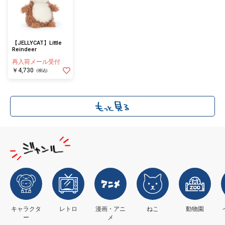
【JELLYCAT】Little
Reindeer
再入荷メール受付
￥4,730
(税込)
キャラクタ
レトロ
漫画・アニ
ねこ
動物園
ー
メ