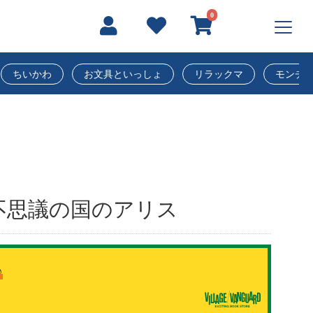
0
ちいかわ
お文具といっしょ
リラックマ
モンチ
】不思議の国のアリス
♪