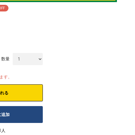
OFF
数量
します。
れる
に追加
1人