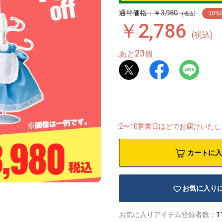
通常価格：￥3,980
30
%
(税込)
￥2,786
(税込)
23
あと
個
2〜10営業日ほどでお届けいた
カートに入
お気に入り
お気に入りアイテム登録者数：
1