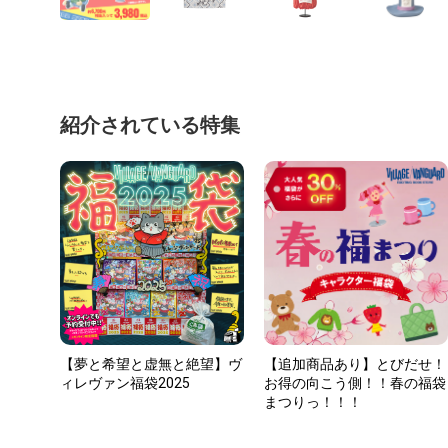
紹介されている特集
【夢と希望と虚無と絶望】ヴ
【追加商品あり】とびだせ！
ィレヴァン福袋2025
お得の向こう側！！春の福袋
まつりっ！！！