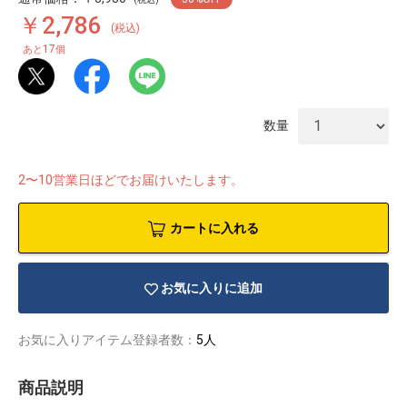
￥2,786
(税込)
17
あと
個
数量
2〜10営業日ほどでお届けいたします。
カートに入れる
お気に入りに追加
お気に入りアイテム登録者数：
5人
物園
イラストレ
アダルトグ
ーター
ッズ
商品説明