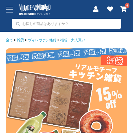
0
全て
>
雑貨
>
ヴィレヴァン雑貨
>
福袋・大人買い