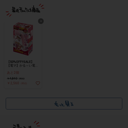
×
【50%OFF!!SALE】
【電マ】かる～い電
マ ピンク
あと2個
￥4,840
(税込)
￥2,560
(税込)