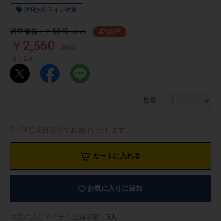
送料無料ライン対象
通常価格：￥4,840
47
%OFF
(税込)
￥2,560
(税込)
2
あと
個
数量
2〜10営業日ほどでお届けいたします。
カートに入れる
物園
イラストレ
アダルトグ
お気に入りに追加
ーター
ッズ
お気に入りアイテム登録者数：
3人