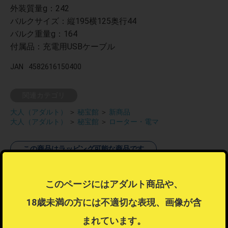
外装質量g：242
バルクサイズ：縦195横125奥行44
バルク重量g：164
付属品：充電用USBケーブル
JAN
4582616150400
関連カテゴリ
大人（アダルト）
＞
秘宝館
＞
新商品
大人（アダルト）
＞
秘宝館
＞
ローター・電マ
この商品はラッピング可能な商品です
ラッピング不可商品とラッピング可能商品を同時注文した場合、ラ
ッピングするを選択することはできません。
このページにはアダルト商品や、
ラッピングするを選択したい場合は注文を分けてご注文ください。
18歳未満の方には不適切な表現、画像が含
ラッピングについて
？
まれています。