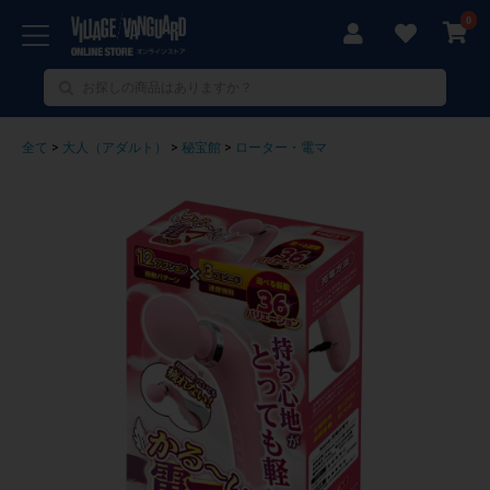
0
全て
>
大人（アダルト）
>
秘宝館
>
ローター・電マ