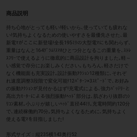
商品説明
持ち心地がとっても軽い!軽いから､使っていても疲れな
い!気持ちよくなるための使いやすさを最優先させた､最
新電ﾏがここに新登場!全長195ﾐﾘの大型電ﾏにも関わらず､
重量はなんと164ｸﾞﾗﾑ!ｽﾏﾎひとつ分となるこの重量を､ｽﾄﾚ
ｽﾌﾘｰで使えるように徹底的に商品設計を拘りました｡軽～
い感覚で存分にお楽しみください｡もちろん､軽さだけで
なく機能面も充実設計｡設計振動ｱｸｼｮﾝ12種類に､それぞ
れ速度調整3段階で変化可能!12ﾊﾟﾀｰﾝ×3ｽﾋﾟｰﾄﾞで､お好み
の振動ｱｸｼｮﾝが見付かるはず!充電式による､強力ﾊﾞｯﾃﾘｰと
高出力ﾓｰﾀｰによる強烈振動!ﾍｯﾄﾞ部分は､肌ざわり抜群のｼ
ﾘｺﾝ素材｡小ぶりが嬉しいﾍｯﾄﾞ直径44ﾐﾘ｡充電時間約120分
で､連続稼働約70分｡気持ちよくなるために､気持ちよく
使える電ﾏを目指しました!
形式サイズ：縦235横143奥行52