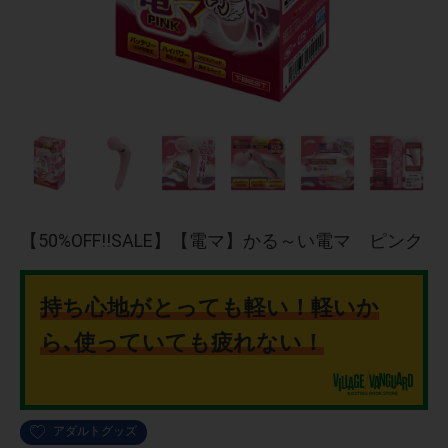
【50%OFF!!SALE】【電マ】かる～い電マ ピンク
持ち心地がとっても軽い！軽いか
ら､使っていても疲れない！
アダルトグッズ