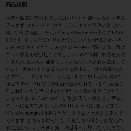
商品説明
天使が微笑む雲の上で､ふんわりとした風があなたを包み
込みます｡柔らかくて､やさしくて､まるで羽毛のように心
地よいその感触──それが｢AngelMozzarella-天使のﾓｯﾂｧﾚ
ﾗ-｣です｡生まれたばかりの天使の肌を思わせるふわぷる
の質感は､触れるたびにあなたの手の中で夢のように溶け
ていく錯覚を呼び起こすでしょう｡その特別な触感を実現
するため､私たちは通常よりも高級なｼﾘｺﾝ素材を使用して
います｡天使のような柔らかさを追求し､一切の妥協を許
さず作り上げたその仕上がりは､まさに極上｡少し贅沢な
逸品ですが､それだけの価値が込められています｡表面に
刻まれた小さなｼﾜ､それは天使たちが舞い降りてきた証｡
人はそれを｢ｴﾝｼﾞｪﾙﾏｰｷﾝｸﾞ｣と呼び､天使の優しさが宿るか
のように愛でてきました｡｢SoftCaramel｣は優しく甘く､
｢PinkChampagne｣は胸を焦がすようなときめきを運んで
くれます｡どちらを選んでも､天使たちの囁きがあなたの
心に広がり､くつろぎと癒しの世界へと導いてくれるでし