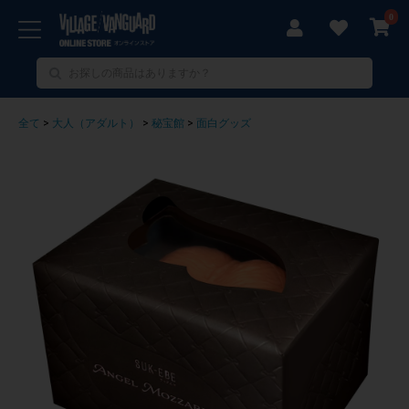
0
全て
>
大人（アダルト）
>
秘宝館
>
面白グッズ