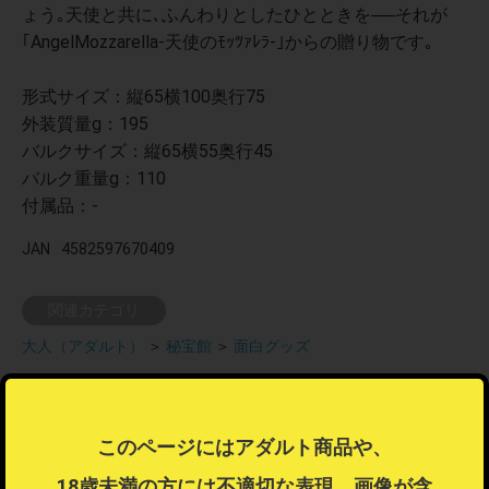
ょう｡天使と共に､ふんわりとしたひとときを──それが
｢AngelMozzarella-天使のﾓｯﾂｧﾚﾗ-｣からの贈り物です｡
形式サイズ：縦65横100奥行75
外装質量g：195
バルクサイズ：縦65横55奥行45
バルク重量g：110
付属品：-
JAN
4582597670409
関連カテゴリ
大人（アダルト）
＞
秘宝館
＞
面白グッズ
この商品はラッピング可能な商品です
このページにはアダルト商品や、
ラッピング不可商品とラッピング可能商品を同時注文した場合、ラ
ッピングするを選択することはできません。
18歳未満の方には不適切な表現、画像が含