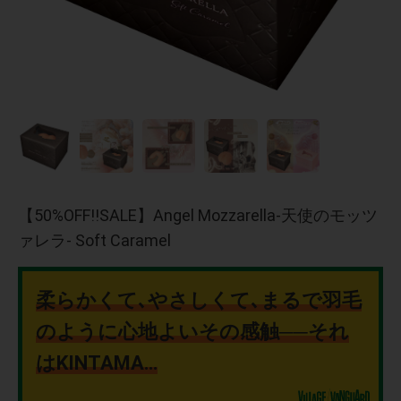
【50%OFF!!SALE】Angel Mozzarella-天使のモッツ
ァレラ- Soft Caramel
柔らかくて､やさしくて､まるで羽毛
のように心地よいその感触──それ
はKINTAMA…