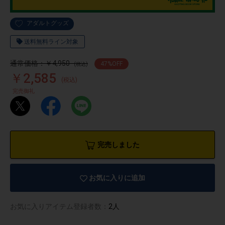
アダルトグッズ
送料無料ライン対象
通常価格：￥4,950
47
%OFF
(税込)
￥2,585
(税込)
完売御礼
完売しました
お気に入りに追加
物園
イラストレ
アダルトグ
ーター
ッズ
お気に入りアイテム登録者数：
2人