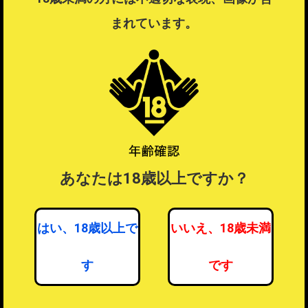
ラッピングするを選択したい場合は注文を分けてご注文ください。
まれています。
ラッピングについて
？
あなたは18歳以上ですか？
はい、18歳以上で
いいえ、18歳未満
す
です