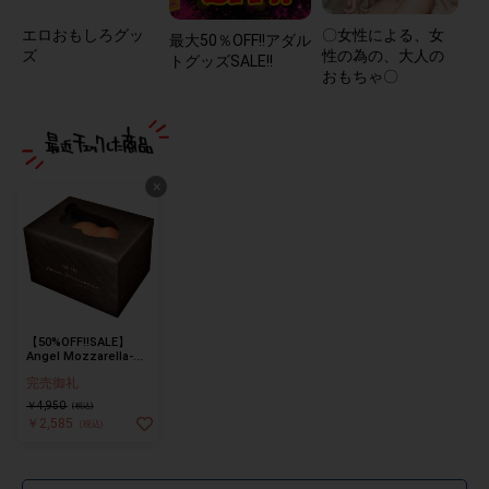
エロおもしろグッ
〇女性による、女
最大50％OFF!!アダル
ズ
性の為の、大人の
トグッズSALE!!
おもちゃ〇
×
【50%OFF!!SALE】
Angel Mozzarella-天
使のモッツァレラ-
完売御礼
Soft Caramel
￥4,950
(税込)
￥2,585
(税込)