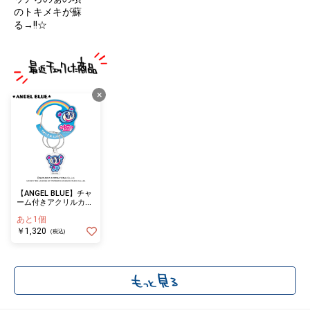
のトキメキが蘇
る→!!☆
×
【ANGEL BLUE】チャ
ーム付きアクリルカラ
ビナ ナカムラくん
あと1個
￥1,320
(税込)