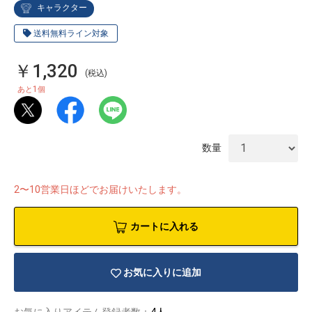
キャラクター
送料無料ライン対象
￥1,320
(税込)
1
あと
個
数量
2〜10営業日ほどでお届けいたします。
カートに入れる
物園
イラストレ
アダルトグ
ーター
ッズ
お気に入りに追加
お気に入りアイテム登録者数：
4人