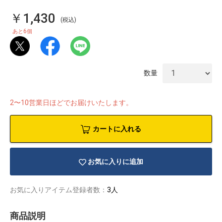
￥1,430
(税込)
6
あと
個
数量
2〜10営業日ほどでお届けいたします。
カートに入れる
お気に入りに追加
物園
イラストレ
アダルトグ
ーター
ッズ
お気に入りアイテム登録者数：
3人
商品説明