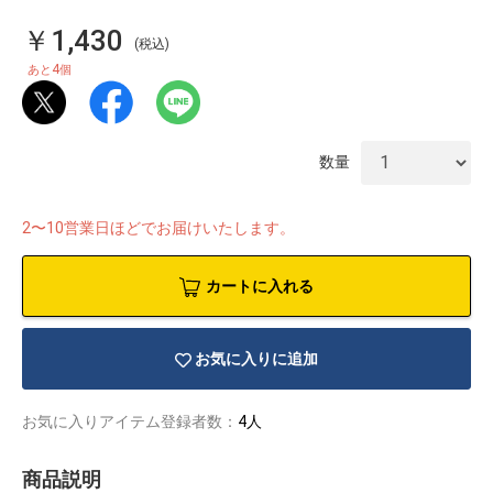
￥1,430
(税込)
4
あと
個
数量
2〜10営業日ほどでお届けいたします。
カートに入れる
お気に入りに追加
物園
イラストレ
アダルトグ
ーター
ッズ
お気に入りアイテム登録者数：
4人
商品説明