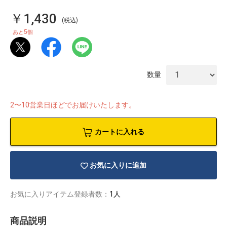
￥1,430
(税込)
5
あと
個
数量
2〜10営業日ほどでお届けいたします。
カートに入れる
お気に入りに追加
物園
イラストレ
アダルトグ
ーター
ッズ
お気に入りアイテム登録者数：
1人
商品説明