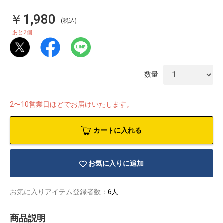
￥1,980
(税込)
2
あと
個
数量
2〜10営業日ほどでお届けいたします。
カートに入れる
お気に入りに追加
物園
イラストレ
アダルトグ
ーター
ッズ
お気に入りアイテム登録者数：
6人
商品説明