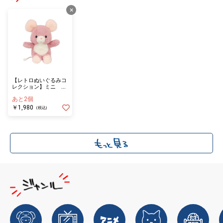
×
【レトロぬいぐるみコ
レクション】ミニ Q
ピッピ
あと2個
￥1,980
(税込)