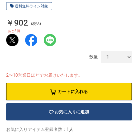
送料無料ライン対象
￥902
(税込)
5
あと
個
数量
2〜10営業日ほどでお届けいたします。
カートに入れる
物園
イラストレ
アダルトグ
お気に入りに追加
ーター
ッズ
お気に入りアイテム登録者数：
1人