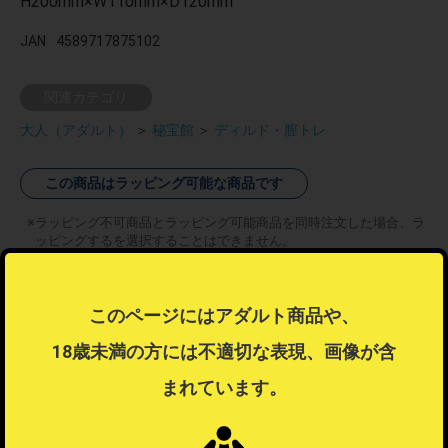
H200mm×W110mm×D120mm
JAN
4589717875102
関連カテゴリ
大人（アダルト）
＞
秘宝館
＞
ディルド・膣トレ
この商品はラッピング可能な商品です
ラッピング不可商品とラッピング可能商品を同時注文した場合、ラ
ッピングするを選択することはできません。
ラッピングするを選択したい場合は注文を分けてご注文ください。
ラッピングについて
？
このページにはアダルト商品や、
18歳未満の方には不適切な表現、画像が含
まれています。