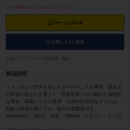
2〜10営業日ほどでお届けいたします。
カートに入れる
お気に入りに追加
お気に入りアイテム登録者数：
6人
商品説明
ファンタジー世界をモンスターのペニスを再現 異次元
の快感があなたを襲う！ 現実世界とかけ離れた独創的
な形状 高級シリコン使用 人外の幻想的なフォルム
肌触り質感も超リアル 強力大型吸盤付き
WeweWolf 360ｇ 全長：180mm イラスト：りくぱ