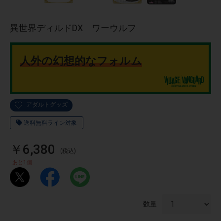
異世界ディルドDX ワーウルフ
人外の幻想的なフォルム
アダルトグッズ
送料無料ライン対象
￥6,380
(税込)
1
あと
個
物園
イラストレ
アダルトグ
ーター
ッズ
数量