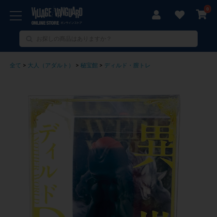
0
全て
>
大人（アダルト）
>
秘宝館
>
ディルド・膣トレ