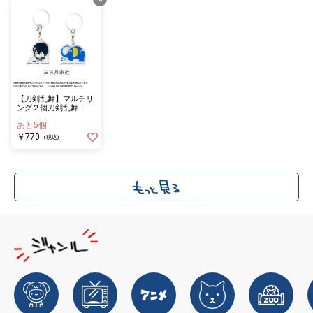
【刀剣乱舞】マルチリ
ング２個刀剣乱舞
ONLINE×アーム筆入三
あと5個
日月宗近
￥770
(税込)