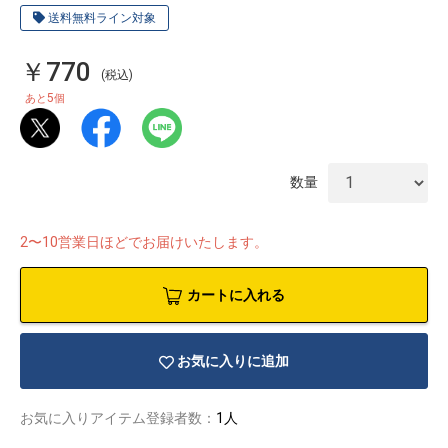
送料無料ライン対象
￥770
(税込)
5
あと
個
数量
2〜10営業日ほどでお届けいたします。
カートに入れる
物園
イラストレ
アダルトグ
お気に入りに追加
ーター
ッズ
お気に入りアイテム登録者数：
1人