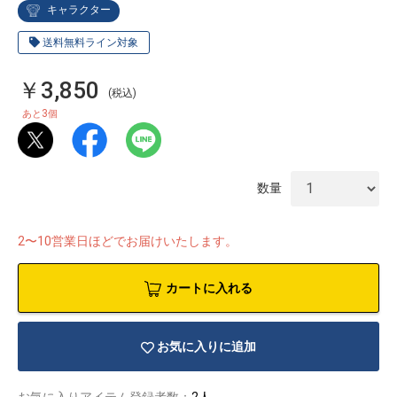
キャラクター
送料無料ライン対象
￥3,850
(税込)
3
あと
個
数量
2〜10営業日ほどでお届けいたします。
カートに入れる
物園
イラストレ
アダルトグ
ーター
ッズ
お気に入りに追加
お気に入りアイテム登録者数：
2人