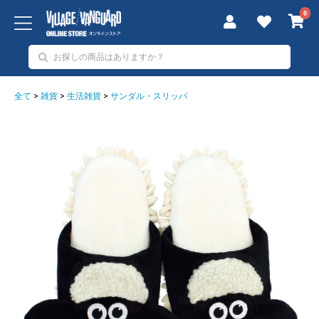
0
全て
>
雑貨
>
生活雑貨
>
サンダル・スリッパ