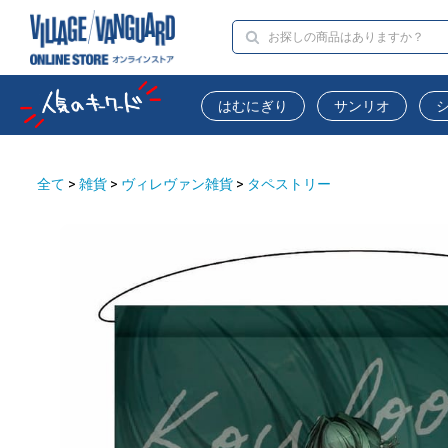
はむにぎり
サンリオ
全て
>
雑貨
>
ヴィレヴァン雑貨
>
タペストリー