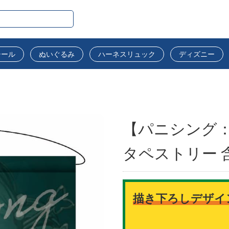
シール
ぬいぐるみ
ハーネスリュック
ディズニー
【パニシング：
タペストリー 
描き下ろしデザイ