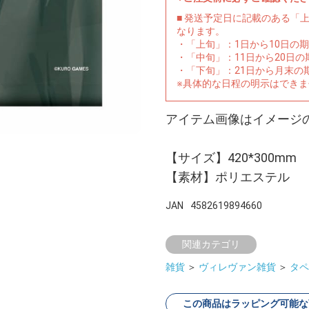
■ 発送予定日に記載のある「
なります。
・「上旬」：1日から10日の
・「中旬」：11日から20日
・「下旬」：21日から月末の
※具体的な日程の明示はでき
アイテム画像はイメージ
【サイズ】420*300mm
【素材】ポリエステル
JAN
4582619894660
関連カテゴリ
雑貨
＞
ヴィレヴァン雑貨
＞
タペ
この商品はラッピング可能な