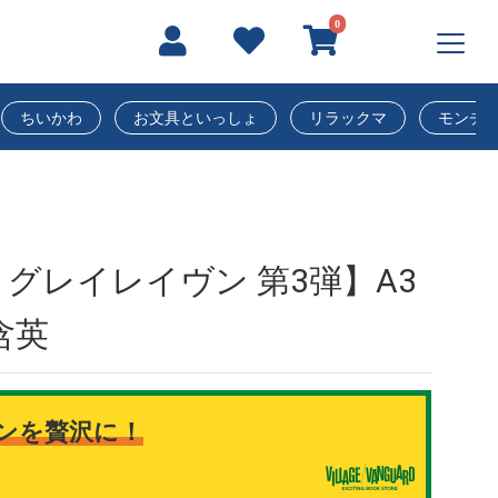
0
ちいかわ
お文具といっしょ
リラックマ
モンチ
グレイレイヴン 第3弾】A3
含英
ンを贅沢に！