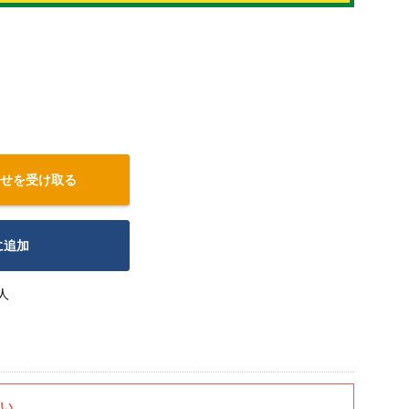
せを受け取る
に追加
人
さい