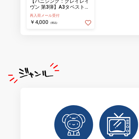
【パニシング：グレイレイ
ヴン 第3弾】A3タペストリ
ー 含英
再入荷メール受付
￥4,000
(税込)