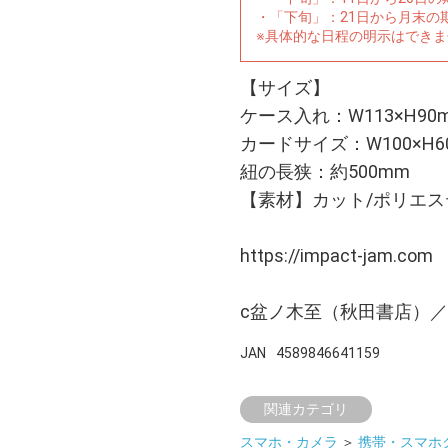
・「下旬」：21日から月末の
※具体的な日程の明示はでき
【サイズ】
ケース入れ：W113×H90
カードサイズ：W100×H6
紐の長狭：約500mm
【素材】カット/ポリエス
https://impact-jam.com
c盆ノ木至（秋田書店）
JAN
4589846641159
関連カテゴリ
スマホ・カメラ
＞
携帯・スマホ