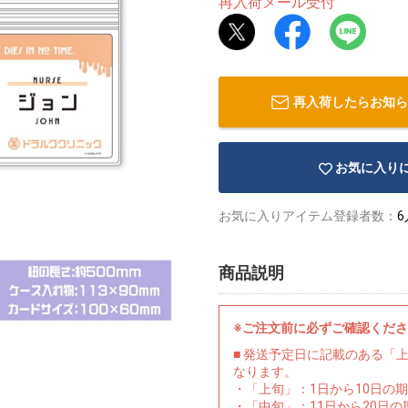
再入荷メール受付
再入荷したらお知ら
お気に入り
お気に入りアイテム登録者数：
6
商品説明
※ご注文前に必ずご確認くだ
■ 発送予定日に記載のある「
なります。
・「上旬」：1日から10日の
・「中旬」：11日から20日