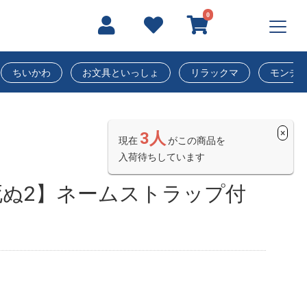
0
ちいかわ
お文具といっしょ
リラックマ
モンチ
×
3人
現在
がこの商品を
入荷待ちしています
死ぬ2】ネームストラップ付