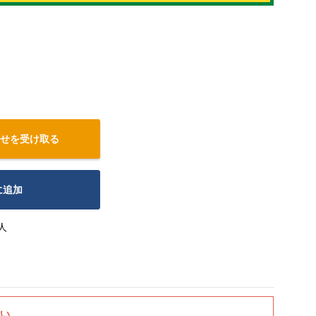
せを受け取る
に追加
人
さい