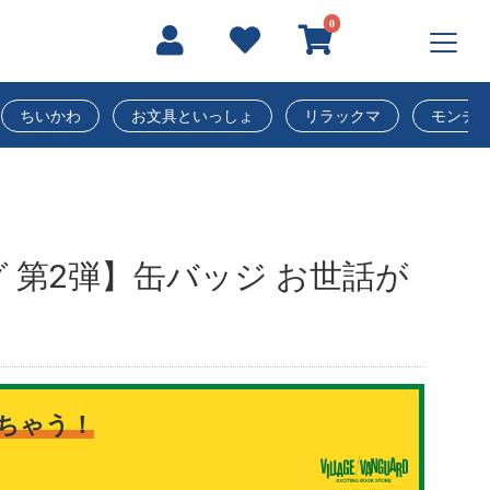
0
ちいかわ
お文具といっしょ
リラックマ
モンチ
 第2弾】缶バッジ お世話が
ちゃう！