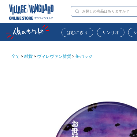
はむにぎり
サンリオ
全て
>
雑貨
>
ヴィレヴァン雑貨
>
缶バッジ