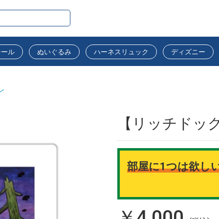
シール
ぬいぐるみ
ハーネスリュック
ディズニー
ン
【リッチドッグ
部屋に1つは欲し
￥4,000