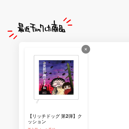
×
【リッチドッグ 第2弾】ク
ッション