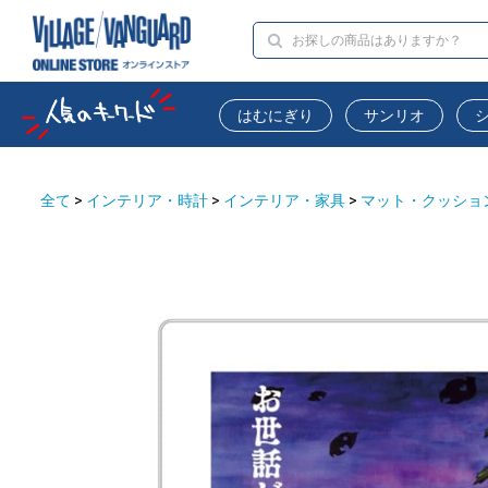
はむにぎり
サンリオ
全て
>
インテリア・時計
>
インテリア・家具
>
マット・クッショ