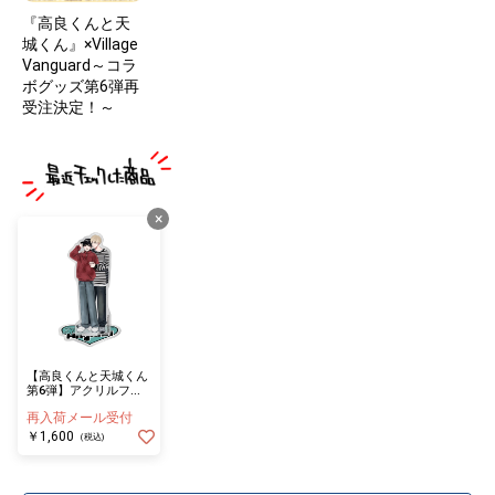
『高良くんと天
城くん』×Village
Vanguard～コラ
ボグッズ第6弾再
受注決定！～
×
【高良くんと天城くん
第6弾】アクリルフィ
ギュア 高良くんと天城
再入荷メール受付
くん
￥1,600
(税込)