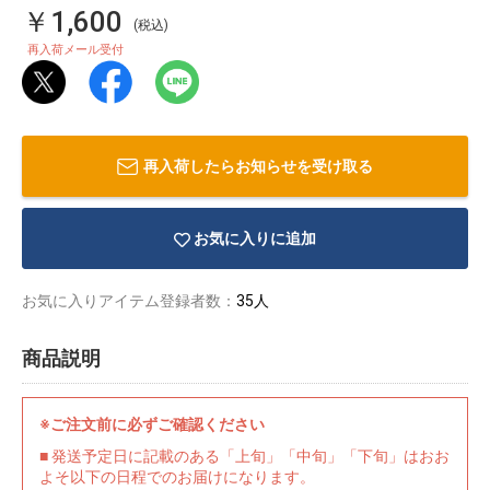
￥1,600
(税込)
再入荷メール受付
再入荷したらお知らせを受け取る
お気に入りに追加
お気に入りアイテム登録者数：
35人
商品説明
物園
イラストレ
アダルトグ
ーター
ッズ
※ご注文前に必ずご確認ください
■ 発送予定日に記載のある「上旬」「中旬」「下旬」はおお
よそ以下の日程でのお届けになります。