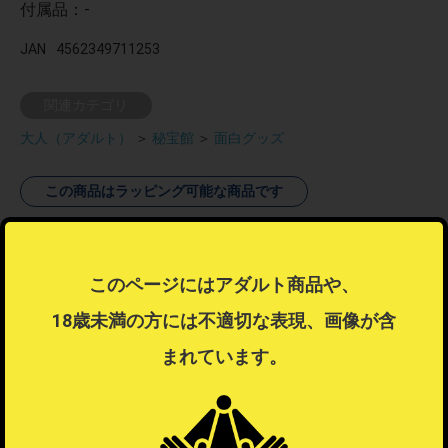
付属品：-
JAN
4562349711253
関連カテゴリ
大人（アダルト）
＞
秘宝館
＞
面白グッズ
この商品はラッピング可能な商品です
ラッピング不可商品とラッピング可能商品を同時注文した場合、ラ
ッピングするを選択することはできません。
ラッピングするを選択したい場合は注文を分けてご注文ください。
このページにはアダルト商品や、
ラッピングについて
？
18歳未満の方には不適切な表現、画像が含
まれています。