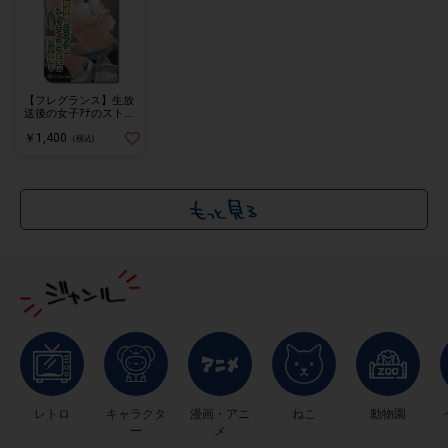
【フレグランス】生放
送後の女子ｱﾅのストッ
キングのつま先の内側
￥1,400
の香り(MIU0488)
(税込)
レトロ
キャラクタ
漫画・アニ
ねこ
動物園
ー
メ