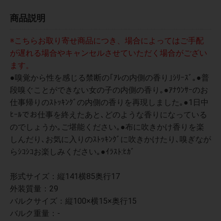
商品説明
※こちらお取り寄せ商品につき、場合によってはご手配
が遅れる場合やキャンセルさせていただく場合がござい
ます。
●嗅覚から性を感じる禁断の｢ｱﾚの内側の香り｣ｼﾘｰｽﾞ｡●普
段嗅ぐことができない女の子の内側の香り｡●ｱﾅｳﾝｻｰのお
仕事帰りのｽﾄｯｷﾝｸﾞの内側の香りを再現しました｡●1日中
ﾋｰﾙでお仕事を終えたあと､どのような香りになっている
のでしょうか｡ご堪能ください｡●布に吹きかけ香りを楽
しんだり､お気に入りのｽﾄｯｷﾝｸﾞに吹きかけたり､嗅ぎなが
らｼｺｼｺお楽しみください｡●ｲﾗｽﾄ:ﾋｶﾞ
形式サイズ：縦141横85奥行17
外装質量：29
バルクサイズ：縦100×横15×奥行15
バルク重量：-