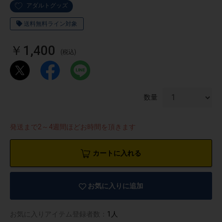
アダルトグッズ
送料無料ライン対象
￥1,400
(税込)
数量
発送まで2～4週間ほどお時間を頂きます
カートに入れる
物園
イラストレ
アダルトグ
ーター
ッズ
お気に入りに追加
お気に入りアイテム登録者数：
1人