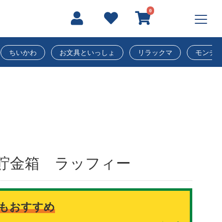
0
ちいかわ
お文具といっしょ
リラックマ
モンチ
R】貯金箱 ラッフィー
もおすすめ