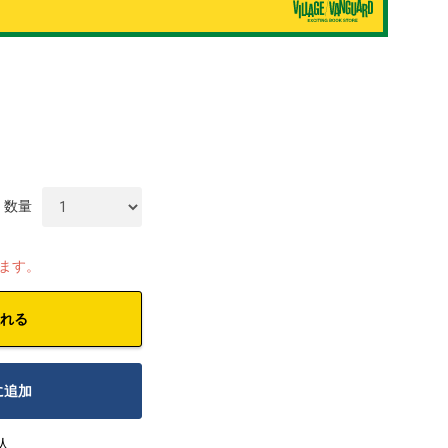
数量
します。
れる
に追加
人