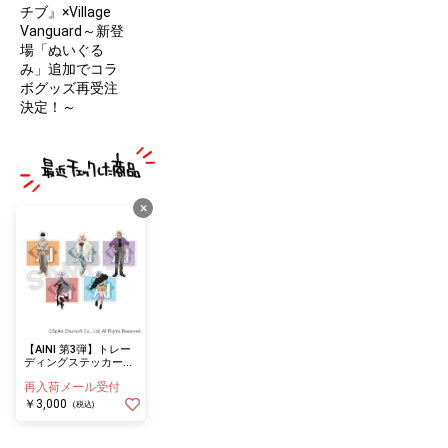
チブ』×Village
Vanguard～新登
場「ぬいぐる
み」追加でコラ
ボグッズ再受注
決定！～
×
【AINI 第3弾】トレー
ディングステッカー≪
セット≫（全5種）
再入荷メール受付
￥3,000
(税込)