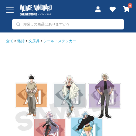
0
全て
>
雑貨
>
文房具
>
シール・ステッカー