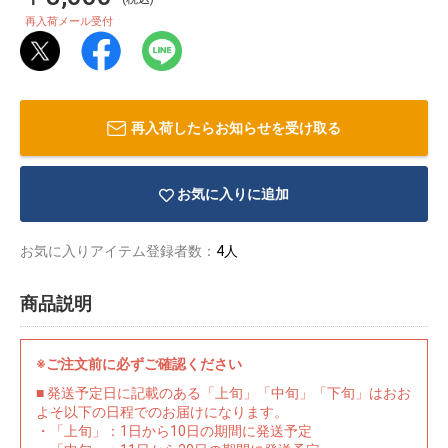
再入荷メール受付
再入荷したらお知らせを受け取る
お気に入りに追加
お気に入りアイテム登録者数：
4人
商品説明
物園
イラストレ
アダルトグ
※ご注文前に必ずご確認ください
ーター
ッズ
■ 発送予定日に記載のある「上旬」「中旬」「下旬」はおお
よそ以下の日程でのお届けになります。
・「上旬」：1日から10日の期間に発送予定