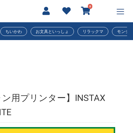
0
ちいかわ
お文具といっしょ
リラックマ
モンチ
ン用プリンター】INSTAX
ITE