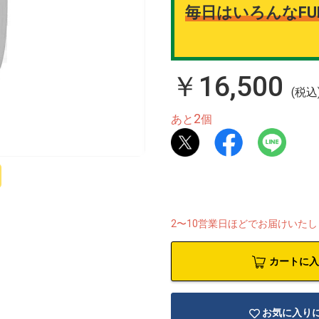
毎日はいろんなFU
￥16,500
(税込
2
あと
個
2〜10営業日ほどでお届けいた
カートに入
お気に入り