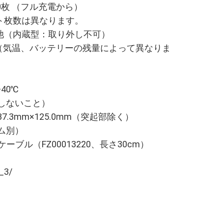
0枚 （フル充電から）
ト枚数は異なります。
池（内蔵型：取り外し不可）
間（気温、バッテリーの残量によって異なりま
40℃
露しないこと）
7.3mm×125.0mm（突起部除く）
ム別）
Cケーブル（FZ00013220、長さ30cm）
k_3/