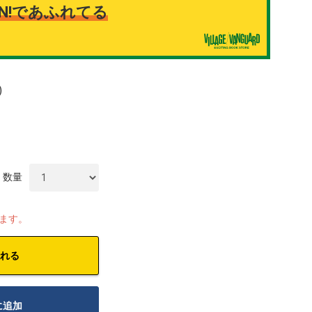
N!であふれてる
)
数量
します。
れる
に追加