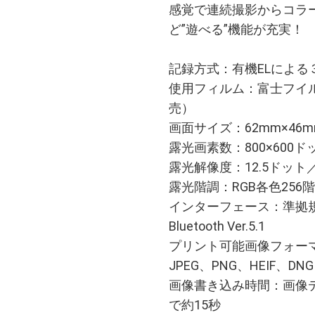
感覚で連続撮影からコラージュ
ど”遊べる”機能が充実！
記録方式：有機ELによる
使用フィルム：富士フイルム 
売）
画面サイズ：62mm×46m
露光画素数：800×600ド
露光解像度：12.5ドット／
露光階調：RGB各色256
インターフェース：準拠
Bluetooth Ver.5.1
プリント可能画像フォー
JPEG、PNG、HEIF、DNG
画像書き込み時間：画像
で約15秒