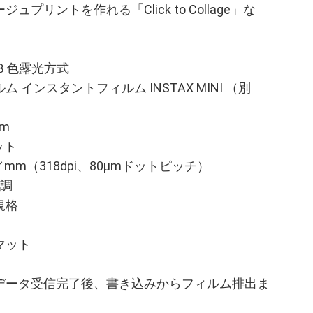
プリントを作れる「Click to Collage」な
３色露光方式
インスタントフィルム INSTAX MINI （別
m
ット
mm（318dpi、80μmドットピッチ）
階調
規格
マット
データ受信完了後、書き込みからフィルム排出ま