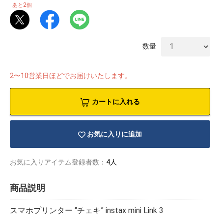
2
あと
個
数量
2〜10営業日ほどでお届けいたします。
カートに入れる
お気に入りに追加
お気に入りアイテム登録者数：
4人
物園
イラストレ
アダルトグ
ーター
ッズ
商品説明
スマホプリンター “チェキ” instax mini Link 3