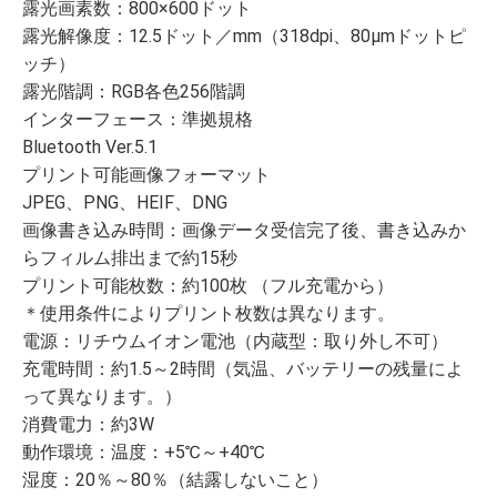
露光画素数：800×600ドット
露光解像度：12.5ドット／mm（318dpi、80μmドットピ
ッチ）
露光階調：RGB各色256階調
インターフェース：準拠規格
Bluetooth Ver.5.1
プリント可能画像フォーマット
JPEG、PNG、HEIF、DNG
画像書き込み時間：画像データ受信完了後、書き込みか
らフィルム排出まで約15秒
プリント可能枚数：約100枚 （フル充電から）
＊使用条件によりプリント枚数は異なります。
電源：リチウムイオン電池（内蔵型：取り外し不可）
充電時間：約1.5～2時間（気温、バッテリーの残量によ
って異なります。）
消費電力：約3W
動作環境：温度：+5℃～+40℃
湿度：20％～80％（結露しないこと）