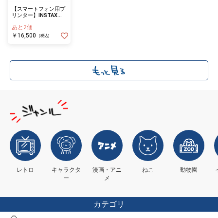
【スマートフォン用プ
リンター】INSTAX
MINI LINK3 PINK
あと2個
￥16,500
(税込)
レトロ
キャラクタ
漫画・アニ
ねこ
動物園
ー
メ
カテゴリ