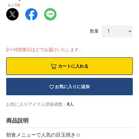
3
あと
個
数量
2〜10営業日ほどでお届けいたします。
カートに入れる
お気に入りに追加
お気に入りアイテム登録者数：
8人
物園
イラストレ
アダルトグ
ーター
ッズ
商品説明
朝食メニューで人気の目玉焼き☆