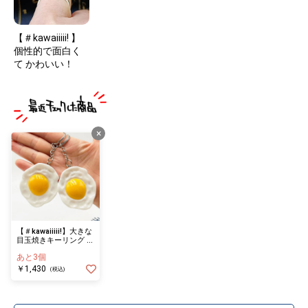
【＃kawaiiiii! 】
個性的で面白く
て かわいい！
×
【＃kawaiiiii!】大きな
目玉焼きキーリング 目
玉焼きキーホルダー
あと3個
（一点の価格です）
￥1,430
(税込)