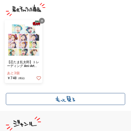
×
【忍たま乱太郎】トレ
ーディング Ani-Art
aqua label 第1弾 アク
あと3個
リルカード ver.A(単位/
単品)(全11種)
￥748
(税込)