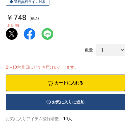
送料無料ライン対象
￥748
(税込)
3
あと
個
数量
2〜10営業日ほどでお届けいたします。
カートに入れる
お気に入りに追加
物園
イラストレ
アダルトグ
ーター
ッズ
お気に入りアイテム登録者数：
10人