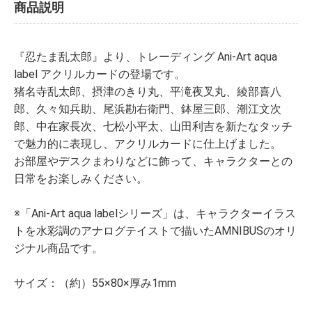
商品説明
『忍たま乱太郎』より、トレーディング Ani-Art aqua
label アクリルカードの登場です。
猪名寺乱太郎、摂津のきり丸、平滝夜叉丸、綾部喜八
郎、久々知兵助、尾浜勘右衛門、鉢屋三郎、潮江文次
郎、中在家長次、七松小平太、山田利吉を新たなタッチ
で魅力的に表現し、アクリルカードに仕上げました。
お部屋やデスクまわりなどに飾って、キャラクターとの
日常をお楽しみください。
※「Ani-Art aqua labelシリーズ」は、キャラクターイラス
トを水彩調のアナログテイストで描いたAMNIBUSのオリ
ジナル商品です。
サイズ：（約）55×80×厚み1mm