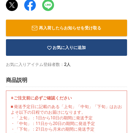
再入荷したらお知らせを受け取る
お気に入りに追加
お気に入りアイテム登録者数：
2人
商品説明
※ご注文前に必ずご確認ください
物園
イラストレ
アダルトグ
■ 発送予定日に記載のある「上旬」「中旬」「下旬」はおお
ーター
ッズ
よそ以下の日程でのお届けになります。
・「上旬」：1日から10日の期間に発送予定
・「中旬」：11日から20日の期間に発送予定
・「下旬」：21日から月末の期間に発送予定