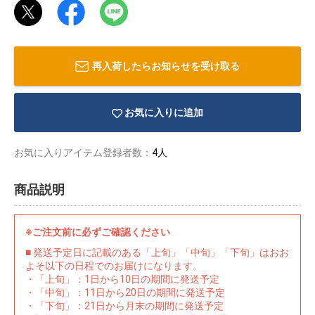
再入荷したらお知らせを受け取る
お気に入りに追加
お気に入りアイテム登録者数：
4人
商品説明
※ご注文前に必ずご確認ください
物園
イラストレ
アダルトグ
■ 発送予定日に記載のある「上旬」「中旬」「下旬」はおお
ーター
ッズ
よそ以下の日程でのお届けになります。
・「上旬」：1日から10日の期間に発送予定
・「中旬」：11日から20日の期間に発送予定
・「下旬」：21日から月末の期間に発送予定