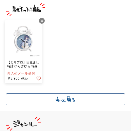
×
【ミリプロ】目覚まし
時計 ゆらぎゆら 等身
再入荷メール受付
￥8,900
(税込)