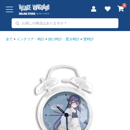
0
全て
>
インテリア・時計
>
掛け時計・置き時計
>
置時計