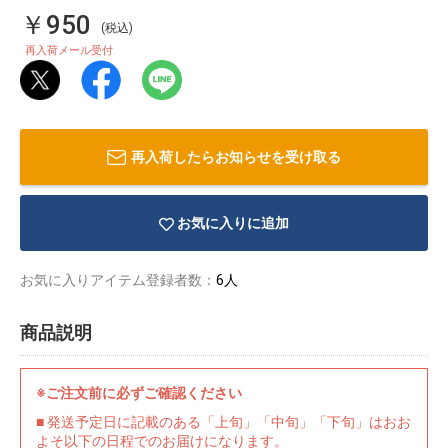
￥950
(税込)
再入荷メール受付
再入荷したらお知らせを受け取る
お気に入りに追加
お気に入りアイテム登録者数：
6人
商品説明
物園
イラストレ
アダルトグ
ーター
ッズ
※ご注文前に必ずご確認ください
■ 発送予定日に記載のある「上旬」「中旬」「下旬」はおお
よそ以下の日程でのお届けになります。