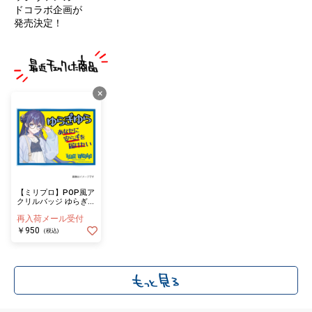
ドコラボ企画が
発売決定！
×
【ミリプロ】POP風ア
クリルバッジ ゆらぎゆ
ら 等身
再入荷メール受付
￥950
(税込)