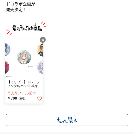
ドコラボ企画が
発売決定！
×
【ミリプロ】トレーデ
ィング缶バッジ 等身≪
単品≫（全5種ランダ
再入荷メール受付
ム）
￥700
(税込)