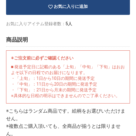
お気に入りに追加
お気に入りアイテム登録者数：
5人
商品説明
※ご注文前に必ずご確認ください
■ 発送予定日に記載のある「上旬」「中旬」「下旬」はおお
よそ以下の日程でのお届けになります。
・「上旬」：1日から10日の期間に発送予定
・「中旬」：11日から20日の期間に発送予定
・「下旬」：21日から月末の期間に発送予定
※具体的な日程の明示はできませんのでご了承ください。
物園
イラストレ
アダルトグ
※こちらはランダム商品です。絵柄をお選びいただけま
ーター
ッズ
せん。
※複数点ご購入頂いても、全商品が揃うとは限りませ
ん。