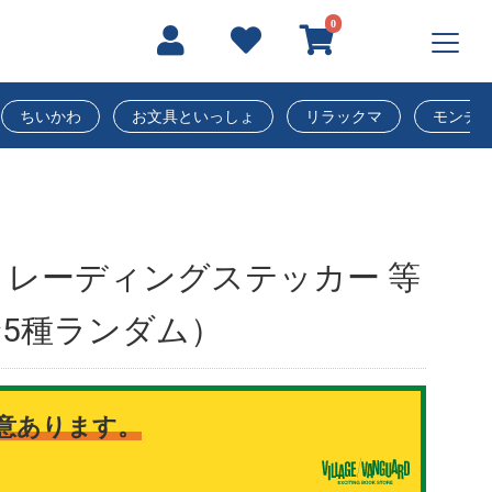
0
ちいかわ
お文具といっしょ
リラックマ
モンチ
レーディングステッカー 等
5種ランダム）
意あります。