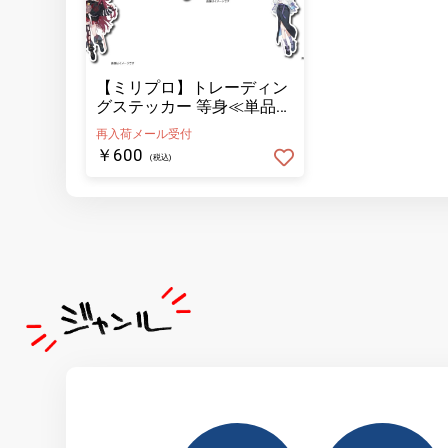
【ミリプロ】トレーディン
グステッカー 等身≪単品
≫（全5種ランダム）
再入荷メール受付
￥600
(税込)