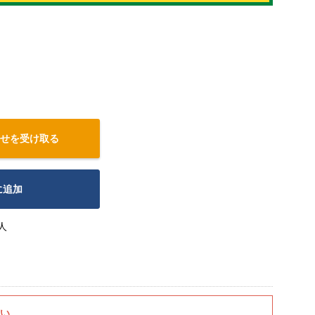
せを受け取る
に追加
人
さい