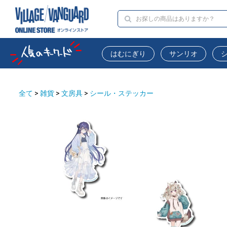
はむにぎり
サンリオ
全て
>
雑貨
>
文房具
>
シール・ステッカー