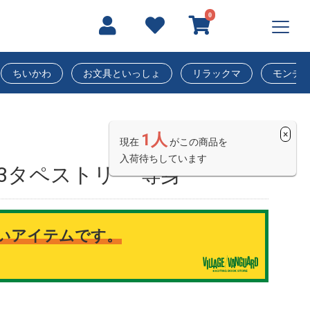
0
ちいかわ
お文具といっしょ
リラックマ
モンチ
×
1人
現在
がこの商品を
入荷待ちしています
3タペストリー 等身
いアイテムです。