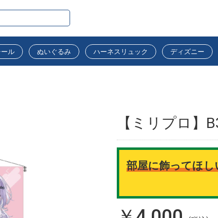
シール
ぬいぐるみ
ハーネスリュック
ディズニー
【ミリプロ】B
部屋に飾ってほし
￥4,000