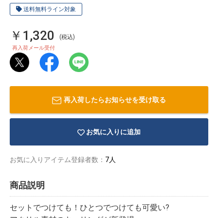
送料無料ライン対象
￥1,320
(税込)
再入荷メール受付
再入荷したらお知らせを受け取る
お気に入りに追加
お気に入りアイテム登録者数：
7人
物園
イラストレ
アダルトグ
ーター
ッズ
商品説明
セットでつけても！ひとつでつけても可愛い?