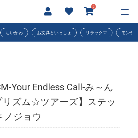
0
ちいかわ
お文具といっしょ
リラックマ
モンチ
M-Your Endless Call-み～ん
プリズム☆ツアーズ】ステッ
キノジョウ