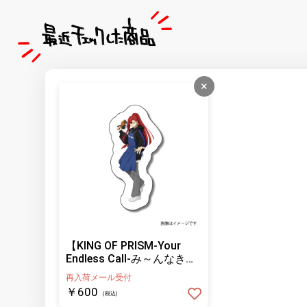
×
【KING OF PRISM-Your
Endless Call-み～んなきら
めけ！プリズム☆ツアー
再入荷メール受付
ズ】ステッカー 太刀花ユキ
￥600
(税込)
ノジョウ